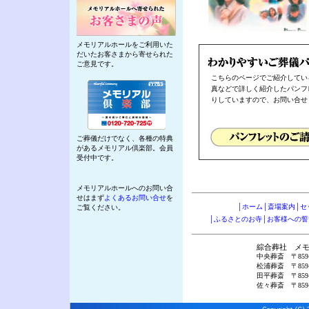
メモリアルホールをご利用いた
だいたお客さまから寄せられた
ご意見です。
こちらのページでご紹介してい
真などで詳しく紹介したパンフ
りしていますので、お問い合せ
ご葬儀だけでなく、各種の特典
があるメモリアル倶楽部。会員
受付中です。
メモリアルホールへのお問い合
せはまず
よくあるお問い合せ
を
│
ホーム
│
斎場案内
│
セ
ご覧ください。
│
ふるさとのお寺
│
お客様への誓
綜合葬社 メ
中央葬斎 〒859-4
松浦葬斎 〒859-4
田平葬斎 〒859-4
佐々葬斎 〒859-4